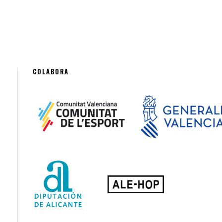
COLABORA