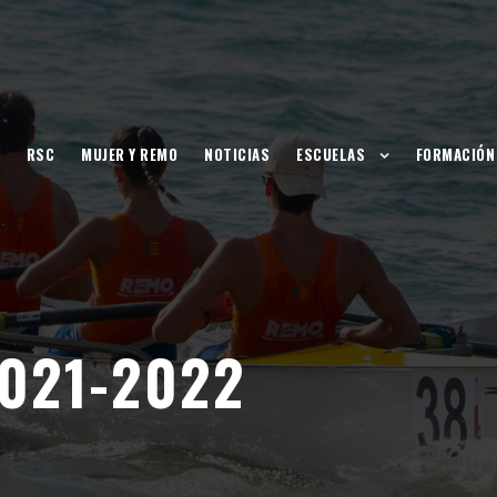
RSC
MUJER Y REMO
NOTICIAS
ESCUELAS
FORMACIÓN
2021-2022