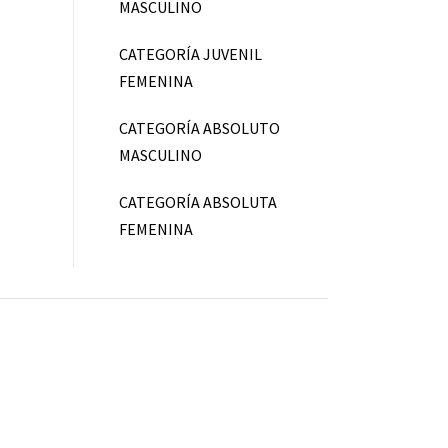
MASCULINO
CATEGORÍA JUVENIL
FEMENINA
CATEGORÍA ABSOLUTO
MASCULINO
CATEGORÍA ABSOLUTA
FEMENINA