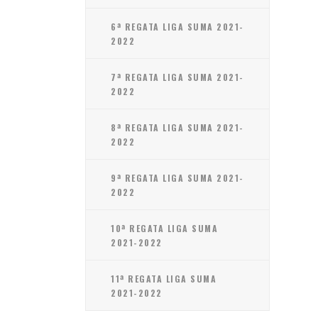
6ª REGATA LIGA SUMA 2021-
2022
7ª REGATA LIGA SUMA 2021-
2022
8ª REGATA LIGA SUMA 2021-
2022
9ª REGATA LIGA SUMA 2021-
2022
10ª REGATA LIGA SUMA
2021-2022
11ª REGATA LIGA SUMA
2021-2022