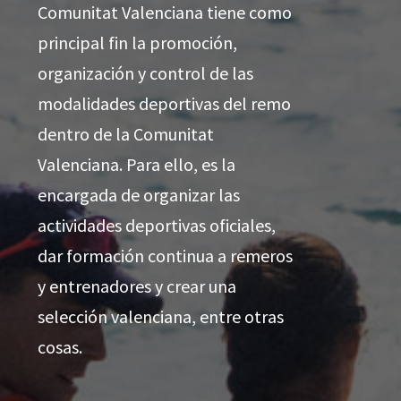
Comunitat Valenciana tiene como
principal fin la promoción,
organización y control de las
modalidades deportivas del remo
dentro de la Comunitat
Valenciana. Para ello, es la
encargada de organizar las
actividades deportivas oficiales,
dar formación continua a remeros
y entrenadores y crear una
selección valenciana, entre otras
cosas.