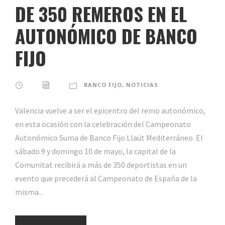
DE 350 REMEROS EN EL
AUTONÓMICO DE BANCO
FIJO
BANCO FIJO
,
NOTICIAS
Valencia vuelve a ser el epicentro del remo autonómico,
en esta ocasión con la celebración del Campeonato
Autonómico Suma de Banco Fijo Llaüt Mediterráneo. El
sábado 9 y domingo 10 de mayo, la capital de la
Comunitat recibirá a más de 350 deportistas en un
evento que precederá al Campeonato de España de la
misma...