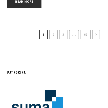
READ MORE
1
2
3
…
67
PATROCINA