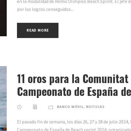
en la modalidad de Remo Olímpico Beach Sprint. El jefe de
por los logros conseguidos...
READ MORE
11 oros para la Comunitat
Campeonato de España de
BANCO MÓVIL
,
NOTICIAS
El pasado fin de semana, los días 26, 27 y 28 de julio 2024
Campeonato de España de Beach sprint 2024, organizado 