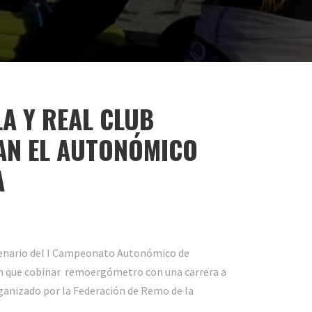
A Y REAL CLUB
RAN EL AUTONÓMICO
A
scenario del I Campeonato Autonómico de
en que cobinar remoergómetro con una carrera a
rganizado por la Federación de Remo de la