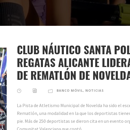
CLUB NÁUTICO SANTA POL
REGATAS ALICANTE LIDE
DE REMATLÓN DE NOVELD
BANCO MÓVIL
,
NOTICIAS
La Pista de Atletismo Municipal de Novelda ha sido el e
Rematlón, una modalidad en la que los deportistas tien
pie. Más de 250 deportistas se dieron cita en un evento o
Comunitat Valenciana que contó...