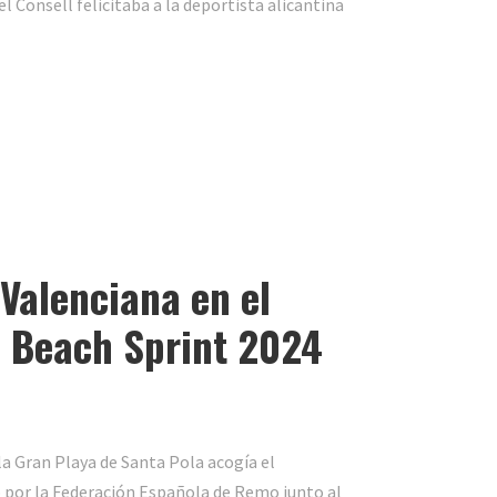
l Consell felicitaba a la deportista alicantina
 Valenciana en el
 Beach Sprint 2024
, la Gran Playa de Santa Pola acogía el
por la Federación Española de Remo junto al