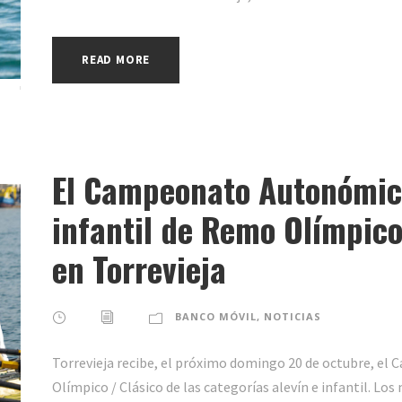
READ MORE
El Campeonato Autonómic
infantil de Remo Olímpico
en Torrevieja
BANCO MÓVIL
,
NOTICIAS
Torrevieja recibe, el próximo domingo 20 de octubre, 
Olímpico / Clásico de las categorías alevín e infantil. L