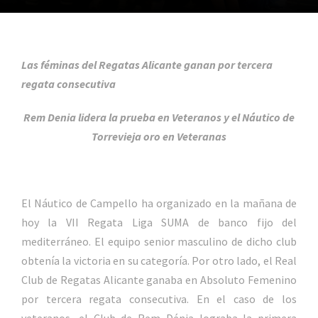
Las féminas del Regatas Alicante ganan por tercera
regata consecutiva
Rem Denia lidera la prueba en Veteranos y el Náutico de
Torrevieja oro en Veteranas
El Náutico de Campello ha organizado en la mañana de
hoy la VII Regata Liga SUMA de banco fijo del
mediterráneo. El equipo senior masculino de dicho club
obtenía la victoria en su categoría. Por otro lado, el Real
Club de Regatas Alicante ganaba en Absoluto Femenino
por tercera regata consecutiva. En el caso de los
veteranos, el Club de Rem Dénia lograba la primera