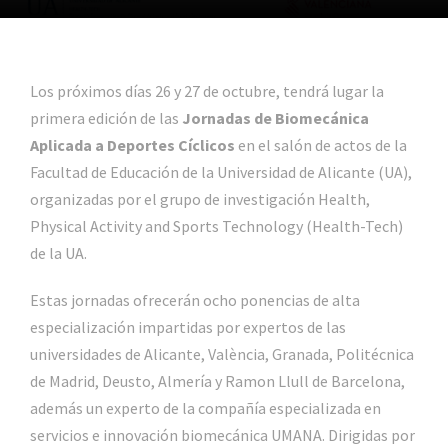
Los próximos días 26 y 27 de octubre, tendrá lugar la
primera edición de las
Jornadas de Biomecánica
Aplicada a Deportes Cíclicos
en el salón de actos de la
Facultad de Educación de la Universidad de Alicante (UA),
organizadas por el grupo de investigación Health,
Physical Activity and Sports Technology (Health-Tech)
de la UA.
Estas jornadas ofrecerán ocho ponencias de alta
especialización impartidas por expertos de las
universidades de Alicante, València, Granada, Politécnica
de Madrid, Deusto, Almería y Ramon Llull de Barcelona,
además un experto de la compañía especializada en
servicios e innovación biomecánica UMANA. Dirigidas por