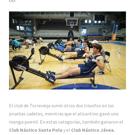
El club de Torrevieja sumó otros dos triunfos en las
pruebas cadetes, mientras que el alicantino ganó una
manga juvenil. En estas categorías, también ganaron el
Club Náutico Santa Pola
y el
Club Náutico Jávea.