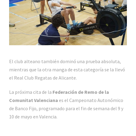
El club alteano también dominó una prueba absoluta,
mientras que la otra manga de esta categoría se la llevó
el Real Club Regatas de Alicante.
La próxima cita de la
Federación de Remo de la
Comunitat Valenciana
es el Campeonato Autonómico
de Banco Fijo, programado para el fin de semana del 9 y
10 de mayo en Valencia.