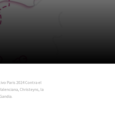
tivo Paris 2024 Contra el
alenciana, Christeyns, la
Gandia.