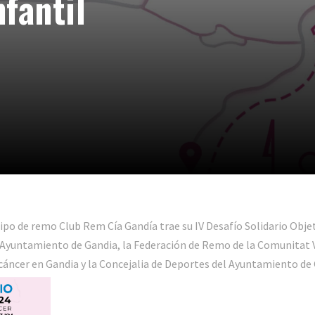
nfantil
equipo de remo Club Rem Cía Gandía trae su IV Desafío Solidario Obje
 Ayuntamiento de Gandia, la Federación de Remo de la Comunitat V
cáncer en Gandia y la Concejalia de Deportes del Ayuntamiento de 