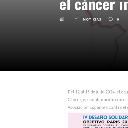
el cáncer i
NOTICIAS
0
Del 12 al 16 de julio 2024, el 
Cáncer, en colaboración con el
Asociación Española contra el 