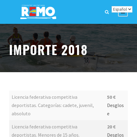
IMPORTE 2018
Licencia federativa competitiva
50 €
deportistas. Categorías: cadete, juvenil,
Desglos
absoluto
e
Licencia federativa competitiva
20 €
deportistas. Menores de 15 años.
Desglos