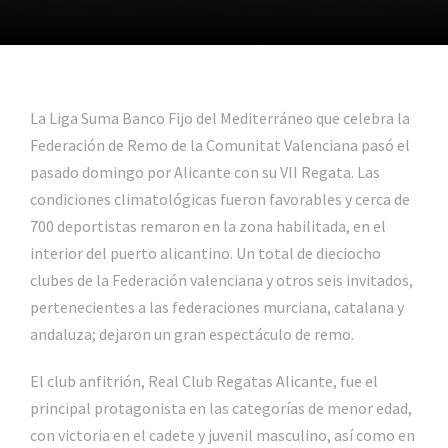
La Liga Suma Banco Fijo del Mediterráneo que celebra la
Federación de Remo de la Comunitat Valenciana pasó el
pasado domingo por Alicante con su VII Regata. Las
condiciones climatológicas fueron favorables y cerca de
700 deportistas remaron en la zona habilitada, en el
interior del puerto alicantino. Un total de dieciocho
clubes de la Federación valenciana y otros seis invitados,
pertenecientes a las federaciones murciana, catalana y
andaluza; dejaron un gran espectáculo de remo.
El club anfitrión, Real Club Regatas Alicante, fue el
principal protagonista en las categorías de menor edad,
con victoria en el cadete y juvenil masculino, así como en