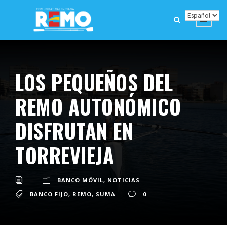
LOS PEQUEÑOS DEL
REMO AUTONÓMICO
DISFRUTAN EN
TORREVIEJA
BANCO MÓVIL
,
NOTICIAS
BANCO FIJO
,
REMO
,
SUMA
0