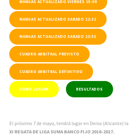
MANGAS ACTUALIZADO VIERNES 15:09
MANGAS ACTUALIZADO SABADO 22:32
MANGAS ACTUALIZADO SABADO 23:53
CUADRO ARBITRAL PREVISTO
CUADRO ARBITRAL DEFINITIVO
CÓMO LLEGAR
RESULTADOS
El próximo 7 de mayo, tendrá lugar en Denia (Alicante) la
XI REGATA DE LIGA SUMA BANCO FIJO 2016-2017
.