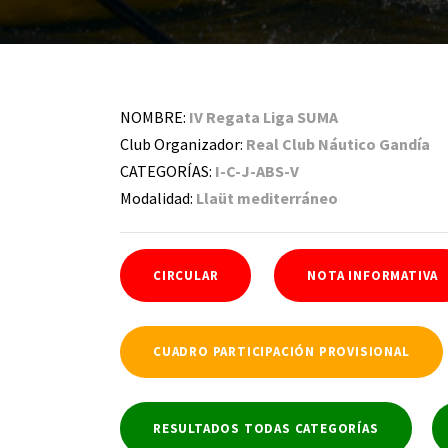
NOMBRE:
IV Regata Liga SUMA
Club Organizador:
Real Club Náutico Gandía
CATEGORÍAS:
I-C-J-ABS-V
Modalidad:
Llaüt mediterráneo
CIRCULAR
NOTA INFORMATIVA
CUADRO PARTICIPACIÓN PROVISIONAL
RESULTADOS TODAS CATEGORÍAS