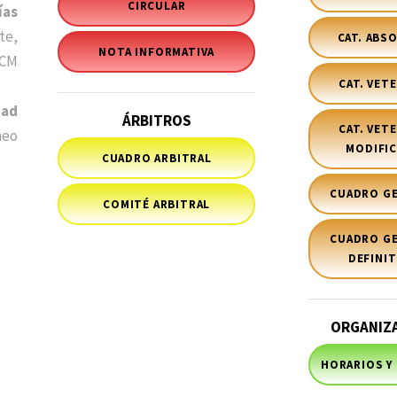
CIRCULAR
ías
te,
CAT. ABS
NOTA INFORMATIVA
SCM
CAT. VET
dad
ÁRBITROS
CAT. VET
neo
MODIFI
CUADRO ARBITRAL
CUADRO G
COMITÉ ARBITRAL
CUADRO G
DEFINIT
ORGANIZ
HORARIOS Y