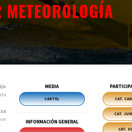
 METEOROLOGÍA
ijo
MEDIA
PARTICIP
ata
CARTEL
CAT. CA
iza
CAT. JUV
orm
INFORMACIÓN GENERAL
CAT. S