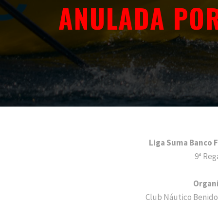
ANULADA POR
Liga Suma Banco F
9ª Reg
Organ
Club Náutico Benid