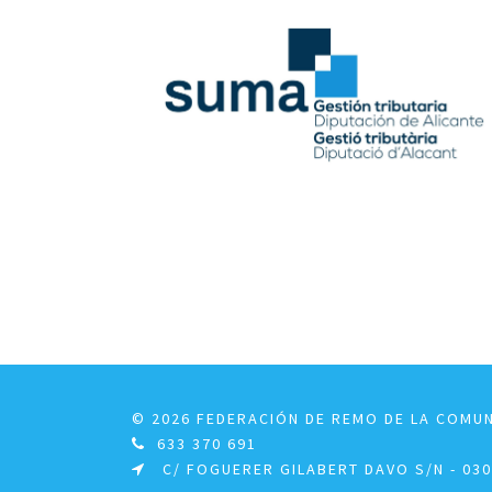
© 2026 FEDERACIÓN DE REMO DE LA COMU
633 370 691
C/ FOGUERER GILABERT DAVO S/N - 0300