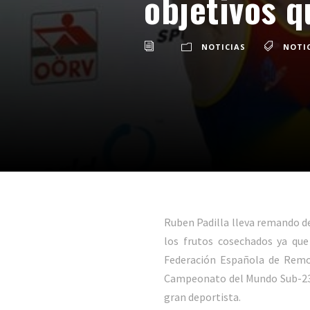
objetivos 
NOTICIAS
NOTI
Ruben Padilla lleva remando de
los frutos cosechados ya qu
Federación Española de Remo
Campeonato del Mundo Sub-23.
gran deportista.