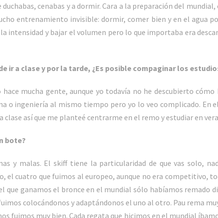
 te duchabas, cenabas y a dormir. Cara a la preparación del mundial
cho entrenamiento invisible: dormir, comer bien y en el agua po
r la intensidad y bajar el volumen pero lo que importaba era desca
e ir a clase y por la tarde, ¿Es posible compaginar los estudi
lo hace mucha gente, aunque yo todavía no he descubierto cómo 
a o ingeniería al mismo tiempo pero yo lo veo complicado. En e
 a clase así que me planteé centrarme en el remo y estudiar en ver
ún bote?
s y malas. El skiff tiene la particularidad de que vas solo, na
, el cuatro que fuimos al europeo, aunque no era competitivo, 
el que ganamos el bronce en el mundial sólo habíamos remado d
fuimos colocándonos y adaptándonos el uno al otro. Pau rema muy
os fuimos muy bien. Cada regata que hicimos en el mundial íbam