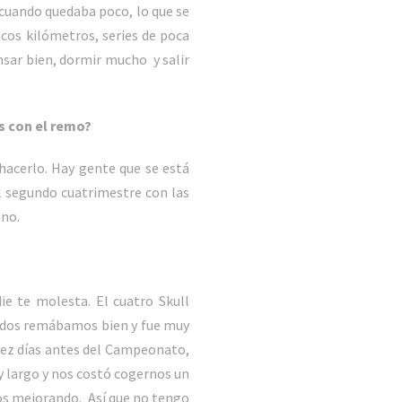
, cuando quedaba poco, lo que se
cos kilómetros, series de poca
nsar bien, dormir mucho y salir
os con el remo?
hacerlo. Hay gente que se está
l segundo cuatrimestre con las
ano.
die te molesta. El cuatro Skull
todos remábamos bien y fue muy
iez días antes del Campeonato,
 largo y nos costó cogernos un
os mejorando. Así que no tengo