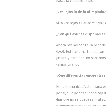
hasta la condición física.
¿Ves lejos lo de la olimpiada?
Sí lo veo lejos. Cuando vea ya 
¿Con qué ayudas dispones ac
Ahora mismo tengo la beca de l
C.A.R. Este año he tenido tam
justita y este año no sabemo
vamos tirando
¿Qué diferencias encuentras 
En la Comunidad Valenciana es 
por sí, si le pones el handica
días que no se puede salir al a
campeonato con respecto a uno 