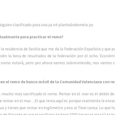
a alguien clasificado para una ya iré planteándomelo yo.
tualmente para practicar el remo?
a residencia de Sevilla que me da la Federación Española y que pag
bién la beca de resultados de la federación por el ocho. Econó
s como estará, pero por ahora vamos sobreviviendo, nos vamos c
en el remo de banco móvil de la Comunidad Valenciana con re
mucho mas sacrificado el remo. Remar en el mar es el doble de di
p de remar en el mar…El que rema aquí es porque realmente le en
gua y tienes que remar en ergómetro y eso al final cansa. Lo que 
de Alicante es que el sevillano te hace 1000 km en el mar tú te ha