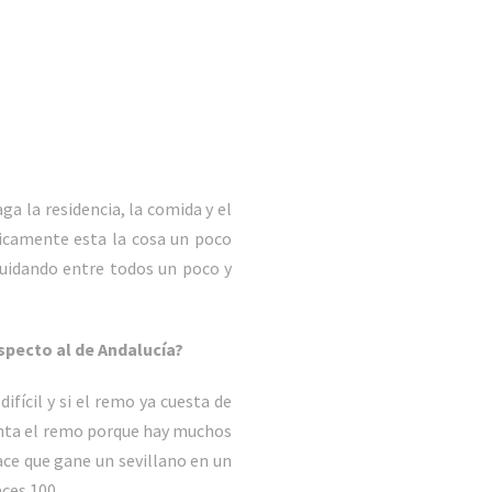
a la residencia, la comida y el
micamente esta la cosa un poco
uidando entre todos un poco y
specto al de Andalucía?
fícil y si el remo ya cuesta de
canta el remo porque hay muchos
hace que gane un sevillano en un
ces 100.