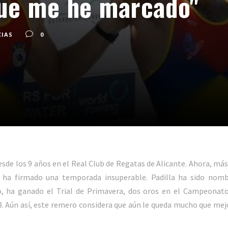
que me he marcado"
CIAS
0
sde los 9 años en el Real Club de Regatas de Alicante. Ahora, má
e ha firmado una temporada insuperable. Padilla ha sido nomb
, ha ganado el Trial de Primavera, dos oros en el Campeonato
 Aún así, este remero considera que aún le queda mucho que mej