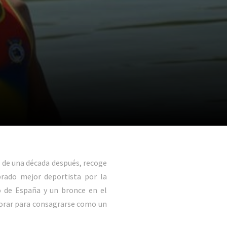
s de una década después, recoge
rado mejor deportista por la
 de España y un bronce en el
orar para consagrarse como un