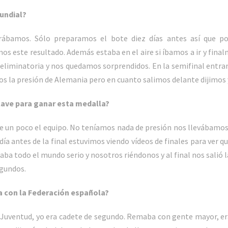
undial?
ábamos. Sólo preparamos el bote diez días antes así que p
s este resultado. Además estaba en el aire si íbamos a ir y fin
eliminatoria y nos quedamos sorprendidos. En la semifinal entram
mos la presión de Alemania pero en cuanto salimos delante dijimos 
lave para ganar esta medalla?
ue un poco el equipo. No teníamos nada de presión nos llevábamos
a antes de la final estuvimos viendo vídeos de finales para ver q
aba todo el mundo serio y nosotros riéndonos y al final nos salió 
egundos.
a con la Federación española?
de Juventud, yo era cadete de segundo. Remaba con gente mayor, e