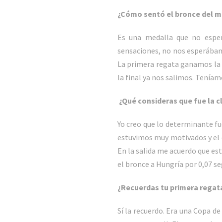
¿Cómo sentó el bronce del m
Es una medalla que no esper
sensaciones, no nos esperábamo
La primera regata ganamos la 
la final ya nos salimos. Tenía
¿Qué consideras que fue la c
Yo creo que lo determinante f
estuvimos muy motivados y el dí
En la salida me acuerdo que est
el bronce a Hungría por 0,07 s
¿Recuerdas tu primera regat
Sí la recuerdo. Era una Copa 