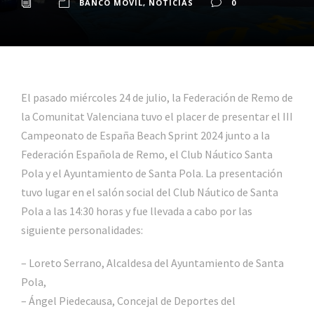
BANCO MÓVIL
,
NOTICIAS
0
El pasado miércoles 24 de julio, la Federación de Remo de
la Comunitat Valenciana tuvo el placer de presentar el III
Campeonato de España Beach Sprint 2024 junto a la
Federación Española de Remo
,
el Club Náutico Santa
Pola
y el
Ayuntamiento de Santa Pola. La presentación
tuvo lugar en el salón social del Club Náutico de Santa
Pola a las 14:30 horas y fue llevada a cabo por las
siguiente personalidades:
– Loreto Serrano, Alcaldesa del Ayuntamiento de Santa
Pola,
– Ángel Piedecausa, Concejal de Deportes del