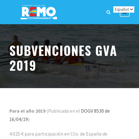
SUBVENCIONES GVA
2019
Para el año 2019
(Publicada en el
DOGV 8530 de
16/04/19
)
4.025 € para participación en Cto. de España de