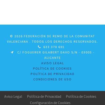
© 2026 FEDERACIÓN DE REMO DE LA COMUNITAT
VALENCIANA . TODOS LOS DERECHOS RESERVADOS.
633 370 691
C/ FOGUERER GILABERT DAVO S/N - 03005 -
ALICANTE
AVISO LEGAL
POLÍTICA DE COOKIES
POLÍTICA DE PRIVACIDAD
CONDICIONES DE USO
Aviso Legal
Política de Privacidad
Política de Cookies
Configuración de Cookies