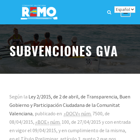
SUBVENCIONES GVA
Según la
Ley 2/2015, de 2 de abril, de Transparencia, Buen
Gobierno y Participación Ciudadana de la Comunitat
Valenciana
, publicado en
«DOCV»
núm.
7500, de
08/04/2015,
«BOE»
núm.
100, de 27/04/2015 y con entrada
en vigor el 09/04/2015, y en cumplimiento de la misma,
en el Título Preliminar, artículo 3, punto 2 que nos