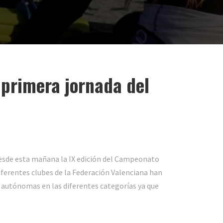
 primera jornada del
desde esta mañana la IX edición del Campeonato
iferentes clubes de la Federación Valenciana han
 autónomas en las diferentes categorías ya que