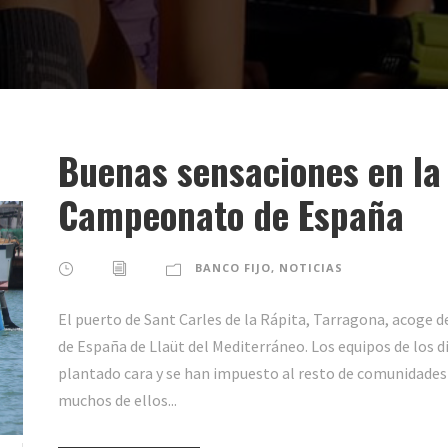
Buenas sensaciones en la
Campeonato de España
BANCO FIJO
,
NOTICIAS
El puerto de Sant Carles de la Rápita, Tarragona, acoge 
de España de Llaüt del Mediterráneo. Los equipos de los d
plantado cara y se han impuesto al resto de comunidades
muchos de ellos...