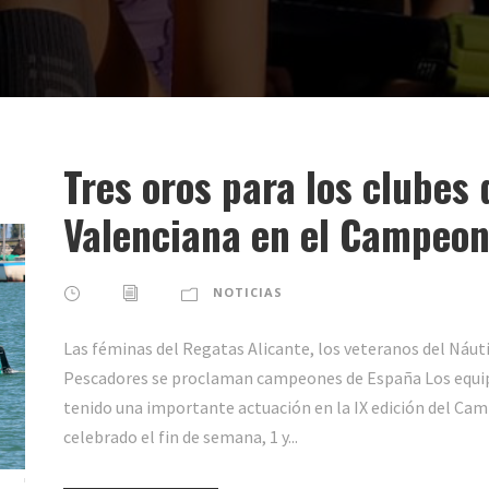
Tres oros para los clubes 
Valenciana en el Campeon
NOTICIAS
Las féminas del Regatas Alicante, los veteranos del Náutic
Pescadores se proclaman campeones de España Los equip
tenido una importante actuación en la IX edición del Ca
celebrado el fin de semana, 1 y...