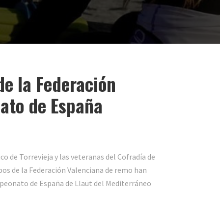
de la Federación
ato de España
o de Torrevieja y las veteranas del Cofradía de
os de la Federación Valenciana de remo han
mpeonato de España de Llaüt del Mediterráneo