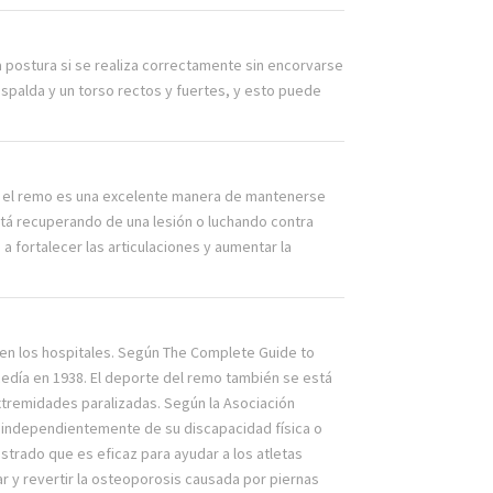
a postura si se realiza correctamente sin encorvarse
espalda y un torso rectos y fuertes, y esto puede
is, el remo es una excelente manera de mantenerse
stá recuperando de una lesión o luchando contra
a fortalecer las articulaciones y aumentar la
s en los hospitales. Según The Complete Guide to
edía en 1938. El deporte del remo también se está
xtremidades paralizadas. Según la Asociación
, independientemente de su discapacidad física o
strado que es eficaz para ayudar a los atletas
ar y revertir la osteoporosis causada por piernas