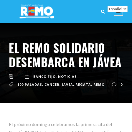
EL REMO SOLIDARIO
DESEMBARCA EN JÁVEA
BANCO FIJO
,
NOTICIAS
100 PALADAS
,
CANCER
,
JAVEA
,
REGATA
,
REMO
0
El próximo domingo celebramos la primera cita del