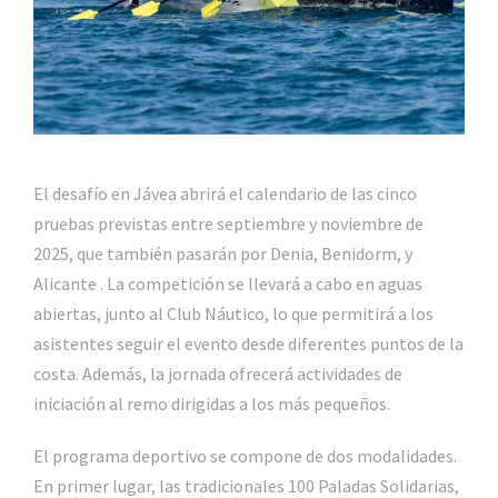
El desafío en Jávea abrirá el calendario de las cinco
pruebas previstas entre septiembre y noviembre de
2025, que también pasarán por Denia, Benidorm, y
Alicante . La competición se llevará a cabo en aguas
abiertas, junto al Club Náutico, lo que permitirá a los
asistentes seguir el evento desde diferentes puntos de la
costa. Además, la jornada ofrecerá actividades de
iniciación al remo dirigidas a los más pequeños.
El programa deportivo se compone de dos modalidades.
En primer lugar, las tradicionales 100 Paladas Solidarias,