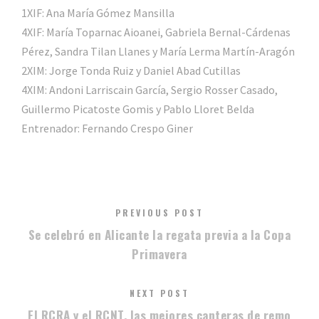
1XIF: Ana María Gómez Mansilla
4XIF: María Toparnac Aioanei, Gabriela Bernal-Cárdenas
Pérez, Sandra Tilan Llanes y María Lerma Martín-Aragón
2XIM: Jorge Tonda Ruiz y Daniel Abad Cutillas
4XIM: Andoni Larriscain García, Sergio Rosser Casado,
Guillermo Picatoste Gomis y Pablo Lloret Belda
Entrenador: Fernando Crespo Giner
PREVIOUS POST
Se celebró en Alicante la regata previa a la Copa
Primavera
NEXT POST
El RCRA y el RCNT, las mejores canteras de remo