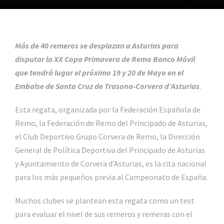
Más de 40 remeros se desplazan a Asturias para
disputar la XX Copa Primavera de Remo Banco Móvil
que tendrá lugar el próximo 19 y 20 de Mayo en el
Embalse de Santa Cruz de Trasona-Corvera d’Asturias
.
Esta regata, organizada por
la Federación Española de
Remo, la Federación de Remo del Principado de Asturias,
el Club Deportivo Grupo Corvera de Remo, la Dirección
General de Política Deportiva del Principado de Asturias
y Ayuntamiento de Corvera d’Asturias, es la cita nacional
para los más pequeños previa al Campeonato de España.
Muchos clubes se plantean esta regata como un test
para evaluar el nivel de sus remeros y remeras con el