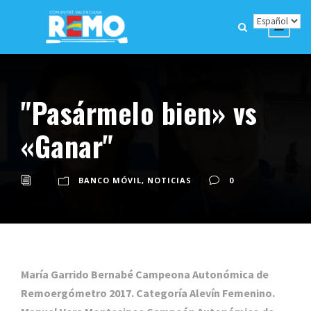
"Pasármelo bien» vs
«Ganar"
BANCO MÓVIL
,
NOTICIAS
0
María Garrido Bernabé Campeona Autonómica de
Remoergómetro 2017. Categoría Alevín Femenino.