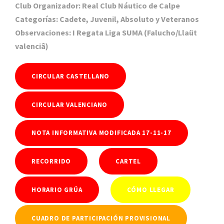
Club Organizador: Real Club Náutico de Calpe
Categorías: Cadete, Juvenil, Absoluto y Veteranos
Observaciones: I Regata Liga SUMA (Falucho/Llaüt
valenciâ)
CIRCULAR CASTELLANO
CIRCULAR VALENCIANO
NOTA INFORMATIVA MODIFICADA 17-11-17
RECORRIDO
CARTEL
HORARIO GRÚA
CÓMO LLEGAR
CUADRO DE PARTICIPACIÓN PROVISIONAL