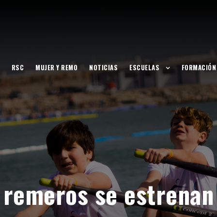
RSC
MUJER Y REMO
NOTICIAS
ESCUELAS
FORMACIÓN
 remeros se estrenan 