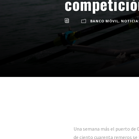
competició
BANCO MÓVIL
,
NOTICIA
Una semana más el puerto de Ga
de ciento cuarenta remeros se 