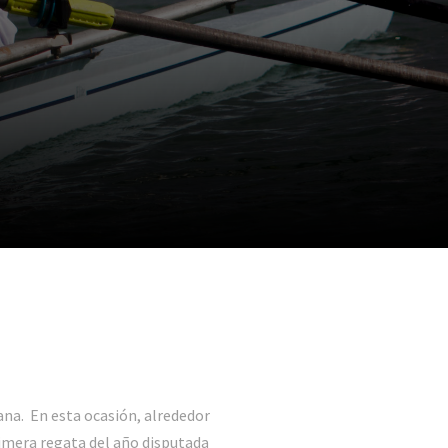
na. En esta ocasión, alrededor
imera regata del año disputada