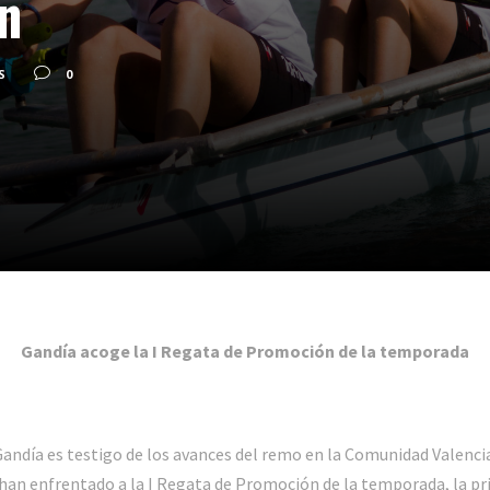
n
S
0
Gandía acoge la I Regata de Promoción de la temporada
ndía es testigo de los avances del remo en la Comunidad Valencia
han enfrentado a la I Regata de Promoción de la temporada, la pr