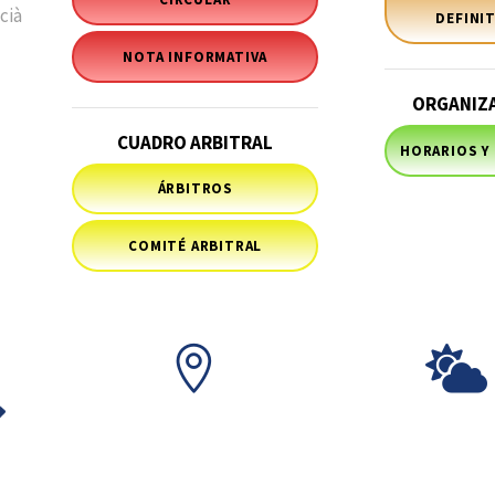
cià
DEFINIT
NOTA INFORMATIVA
ORGANIZ
CUADRO ARBITRAL
HORARIOS Y
ÁRBITROS
COMITÉ ARBITRAL