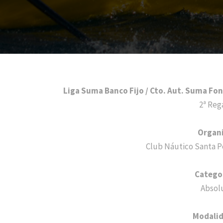
Liga Suma Banco Fijo / Cto. Aut. Suma Fo
2ª Reg
Organ
Club Náutico Santa P
Catego
Absol
Modali