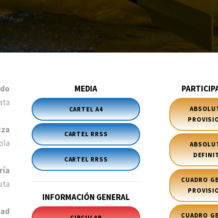
ndo
MEDIA
PARTICIP
ata
ABSOLU
CARTEL A4
PROVISI
iza
CARTEL RRSS
ola
ABSOLU
DEFINI
CARTEL RRSS
ría
CUADRO G
uta
PROVISI
INFORMACIÓN GENERAL
dad
CUADRO G
CIRCULAR