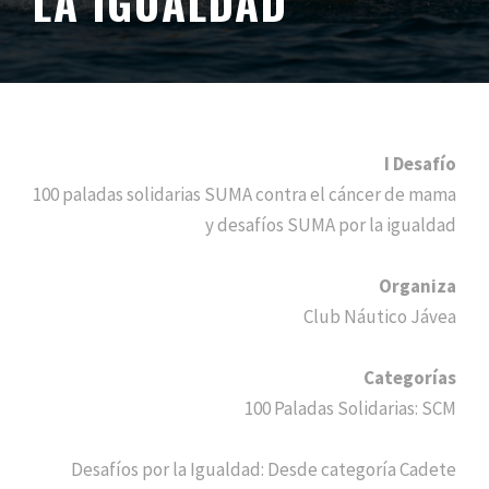
LA IGUALDAD
I Desafío
100 paladas solidarias SUMA contra el cáncer de mama
y desafíos SUMA por la igualdad
Organiza
Club Náutico Jávea
Categorías
100 Paladas Solidarias: SCM
Desafíos por la Igualdad: Desde categoría Cadete