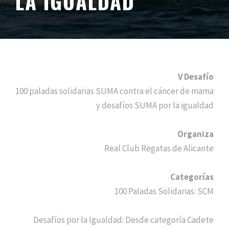
LA IGUALDAD
V Desafío
100 paladas solidarias SUMA contra el cáncer de mama
y desafíos SUMA por la igualdad
Organiza
Real Club Regatas de Alicante
Categorías
100 Paladas Solidarias: SCM
Desafíos por la Igualdad: Desde categoría Cadete