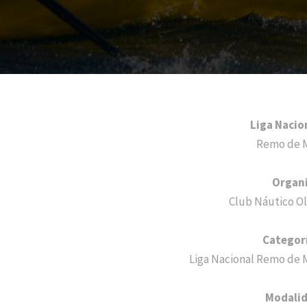
Liga Nacio
Remo de 
Organ
Club Náutico Ol
Categor
Liga Nacional Remo de 
Modali