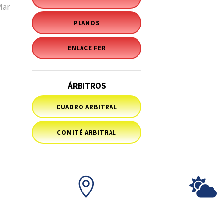
Mar
PLANOS
ENLACE FER
ÁRBITROS
CUADRO ARBITRAL
COMITÉ ARBITRAL