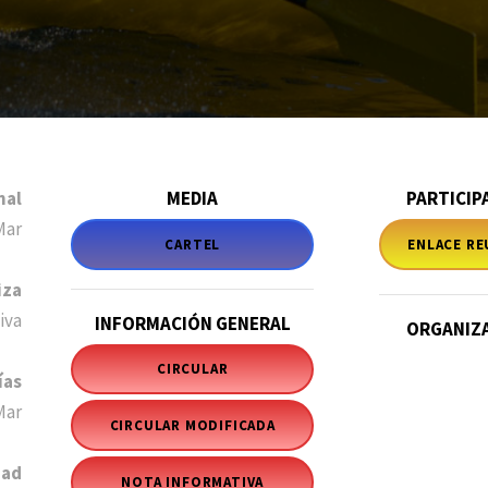
nal
MEDIA
PARTICIP
Mar
CARTEL
ENLACE R
iza
iva
INFORMACIÓN GENERAL
ORGANIZ
CIRCULAR
ías
Mar
CIRCULAR MODIFICADA
dad
NOTA INFORMATIVA